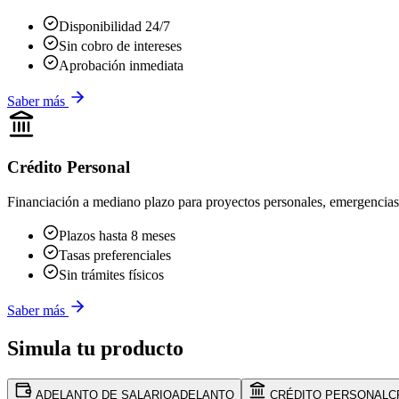
Disponibilidad 24/7
Sin cobro de intereses
Aprobación inmediata
Saber más
Crédito Personal
Financiación a mediano plazo para proyectos personales, emergencias
Plazos hasta 8 meses
Tasas preferenciales
Sin trámites físicos
Saber más
Simula tu
producto
ADELANTO DE SALARIO
ADELANTO
CRÉDITO PERSONAL
C